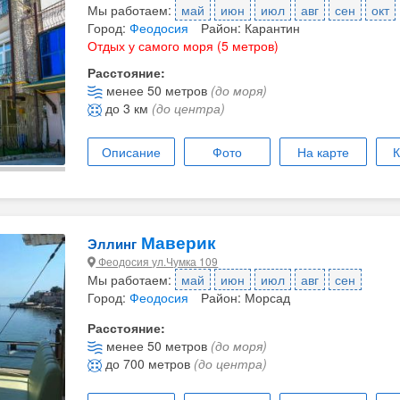
Мы работаем:
май
июн
июл
авг
сен
окт
Город:
Феодосия
Район: Карантин
Отдых у самого моря (5 метров)
Расстояние:
менее 50 метров
(до моря)
до 3 км
(до центра)
Описание
Фото
На карте
К
Маверик
Эллинг
Феодосия ул.Чумка 109
Мы работаем:
май
июн
июл
авг
сен
Город:
Феодосия
Район: Морсад
Расстояние:
менее 50 метров
(до моря)
до 700 метров
(до центра)