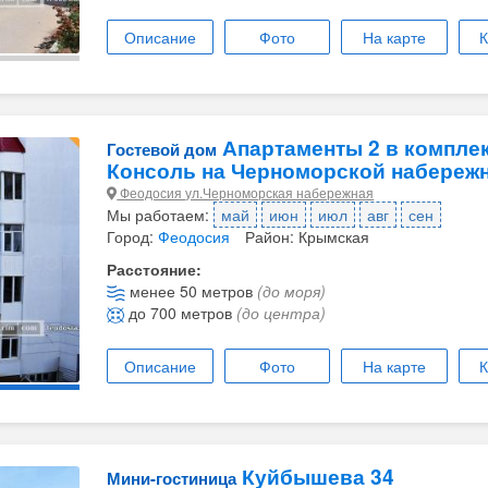
Описание
Фото
На карте
К
Апартаменты 2 в компле
Гостевой дом
Консоль на Черноморской набереж
Феодосия ул.Черноморская набережная
Мы работаем:
май
июн
июл
авг
сен
Город:
Феодосия
Район: Крымская
Расстояние:
менее 50 метров
(до моря)
до 700 метров
(до центра)
Описание
Фото
На карте
К
Куйбышева 34
Мини-гостиница