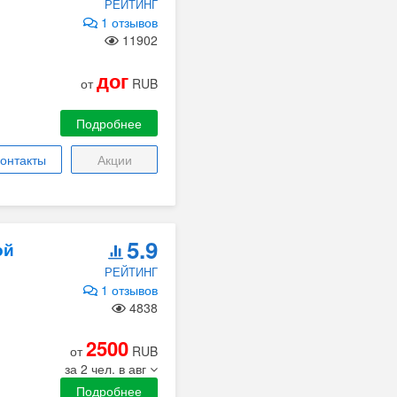
РЕЙТИНГ
1 отзывов
11902
дог
от
RUB
Подробнее
онтакты
Акции
5.9
ой
РЕЙТИНГ
1 отзывов
4838
2500
от
RUB
за 2 чел. в авг
Подробнее