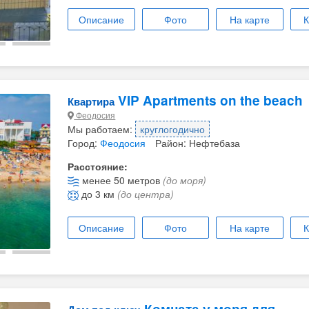
Описание
Фото
На карте
К
VIP Apartments on the beach
Квартира
Феодосия
Мы работаем:
круглогодично
Город:
Феодосия
Район: Нефтебаза
Расстояние:
менее 50 метров
(до моря)
до 3 км
(до центра)
Описание
Фото
На карте
К
Комната у моря для