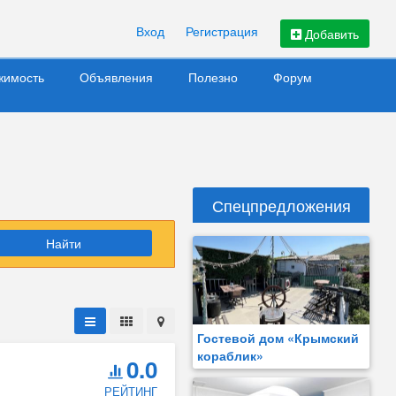
Вход
Регистрация
Добавить
жимость
Объявления
Полезно
Форум
Спецпредложения
Найти
Гостевой дом «Крымский
кораблик»
0.0
РЕЙТИНГ