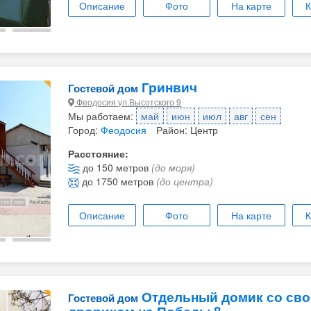
Описание
Фото
На карте
К
Гринвич
Гостевой дом
Феодосия ул.Высотского 9
Мы работаем:
май
июн
июл
авг
сен
Город:
Феодосия
Район: Центр
Расстояние:
до 150 метров
(до моря)
до 1750 метров
(до центра)
Описание
Фото
На карте
К
Отдельный домик со св
Гостевой дом