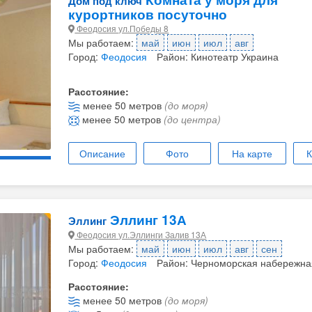
Дом под ключ
курортников посуточно
Феодосия ул.Победы 8
Мы работаем:
май
июн
июл
авг
Город:
Феодосия
Район: Кинотеатр Украина
Расстояние:
менее 50 метров
(до моря)
менее 50 метров
(до центра)
Описание
Фото
На карте
К
Эллинг 13А
Эллинг
Феодосия ул.Эллинги Залив 13А
Мы работаем:
май
июн
июл
авг
сен
Город:
Феодосия
Район: Черноморская набережна
Расстояние:
менее 50 метров
(до моря)