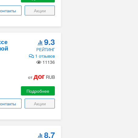
онтакты
Акции
9.3
ксе
ной
РЕЙТИНГ
1 отзывов
11136
дог
от
RUB
Подробнее
онтакты
Акции
8.7