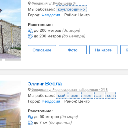
Феодосия ул.Куйбышева 34
Мы работаем:
круглогодично
Город:
Феодосия
Район: Центр
Расстояние:
до 200 метров
(до моря)
до 200 метров
(до центра)
Описание
Фото
На карте
К
Вёсла
Эллинг
Феодосия ул.Черноморская набережная 42/18
Мы работаем:
май
июн
июл
авг
сен
Город:
Феодосия
Район: Центр
Расстояние:
до 50 метров
(до моря)
до 7 км
(до центра)