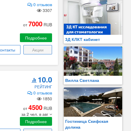
0 отзывов
3307
7000
от
RUB
Подробнее
3Д КЛКТ кабинет
онтакты
Акции
10.0
Вилла Светлана
РЕЙТИНГ
0 отзывов
1850
4500
от
RUB
за 2 чел. в авг
Гостиница Скифская
Подробнее
долина