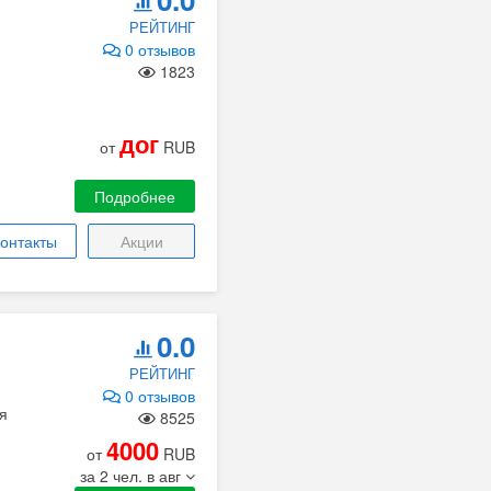
РЕЙТИНГ
0 отзывов
1823
дог
от
RUB
Подробнее
онтакты
Акции
0.0
РЕЙТИНГ
0 отзывов
я
8525
4000
от
RUB
за 2 чел. в авг