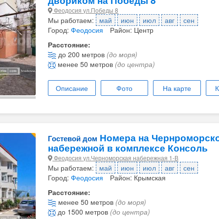
двориком на Победы 8
Феодосия ул.Победы 8
Мы работаем:
май
июн
июл
авг
сен
Город:
Феодосия
Район: Центр
Расстояние:
до 200 метров
(до моря)
менее 50 метров
(до центра)
Описание
Фото
На карте
К
Номера на Чернроморск
Гостевой дом
набережной в комплексе Консоль
Феодосия ул.Черноморская набережная 1-В
Мы работаем:
май
июн
июл
авг
сен
Город:
Феодосия
Район: Крымская
Расстояние:
менее 50 метров
(до моря)
до 1500 метров
(до центра)