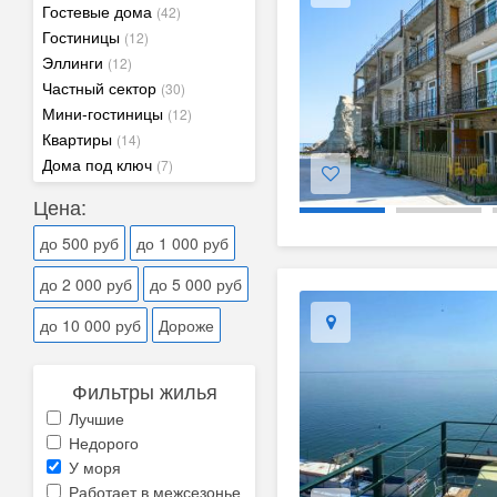
Гостевые дома
(42)
Гостиницы
(12)
Эллинги
(12)
Частный сектор
(30)
Мини-гостиницы
(12)
Квартиры
(14)
Дома под ключ
(7)
Цена:
до 500 руб
до 1 000 руб
до 2 000 руб
до 5 000 руб
до 10 000 руб
Дороже
Фильтры жилья
Лучшие
Недорого
У моря
Работает в межсезонье