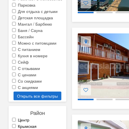
Парковка
Для отдыха с детьми
Детская площадка
Мангал / Барбекю
Баня / Сауна
Бассейн
Можно с питомцами
С питанием
Кухня в номере
Сейф
С отзывами
С ценами
Со скидками
С акциями
Открыть все фильтры
Район
Центр
Крымская