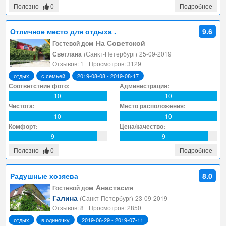
Полезно
0
Подробнее
Отличное место для отдыха .
9.6
На Советской
Гостевой дом
Светлана
(Санкт-Петербург)
25-09-2019
Отзывов: 1
Просмотров: 3129
отдых
с семьей
2019-08-08 - 2019-08-17
Соответствие фото:
Администрация:
10
10
Чистота:
Место расположения:
10
10
Комфорт:
Цена/качество:
9
9
Полезно
0
Подробнее
Радушные хозяева
8.0
Анастасия
Гостевой дом
Галина
(Санкт-Петербург)
23-09-2019
Отзывов: 8
Просмотров: 2850
отдых
в одиночку
2019-06-29 - 2019-07-11