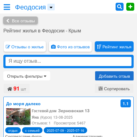
Феодосия
Все отзывы
Рейтинг жилья в Феодосии - Крым
Отзывы о жилье
Фото из отзывов
Рейтинг жилья
Открыть
фильтры
Добавить отзыв
91
Сортировать
шт
До моря далеко
1.1
Зерновская 13
Гостевой дом
Яна
(Курск)
13-08-2025
Отзывов: 1
Просмотров: 5467
отдых
с семьей
2025-07-09 - 2025-07-16
Соответствие фото:
Администрация: