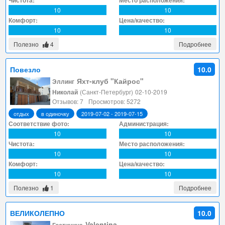
Чистота:
Место расположения:
10
10
Комфорт:
Цена/качество:
10
10
Полезно
4
Подробнее
Повезло
10.0
Яхт-клуб "Кайрос"
Эллинг
Николай
(Санкт-Петербург)
02-10-2019
Отзывов: 7
Просмотров: 5272
отдых
в одиночку
2019-07-02 - 2019-07-15
Соответствие фото:
Администрация:
10
10
Чистота:
Место расположения:
10
10
Комфорт:
Цена/качество:
10
10
Полезно
1
Подробнее
ВЕЛИКОЛЕПНО
10.0
Valentina