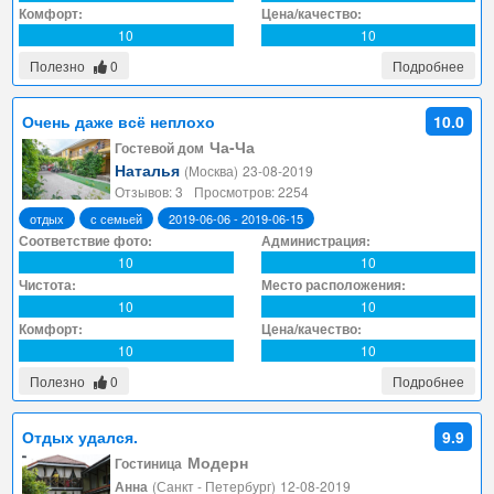
Комфорт:
Цена/качество:
10
10
Полезно
0
Подробнее
Очень даже всё неплохо
10.0
Ча-Ча
Гостевой дом
Наталья
(Москва)
23-08-2019
Отзывов: 3
Просмотров: 2254
отдых
с семьей
2019-06-06 - 2019-06-15
Соответствие фото:
Администрация:
10
10
Чистота:
Место расположения:
10
10
Комфорт:
Цена/качество:
10
10
Полезно
0
Подробнее
Отдых удался.
9.9
Модерн
Гостиница
Анна
(Санкт - Петербург)
12-08-2019