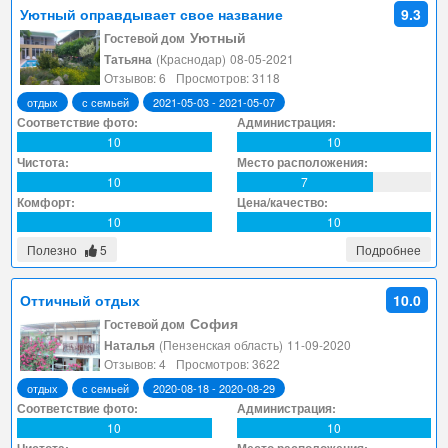
Уютный оправдывает свое название
9.3
Уютный
Гостевой дом
Татьяна
(Краснодар)
08-05-2021
Отзывов: 6
Просмотров: 3118
отдых
с семьей
2021-05-03 - 2021-05-07
Соответствие фото:
Администрация:
10
10
Чистота:
Место расположения:
10
7
Комфорт:
Цена/качество:
10
10
Полезно
5
Подробнее
Оттичный отдых
10.0
София
Гостевой дом
Наталья
(Пензенская область)
11-09-2020
Отзывов: 4
Просмотров: 3622
отдых
с семьей
2020-08-18 - 2020-08-29
Соответствие фото:
Администрация:
10
10