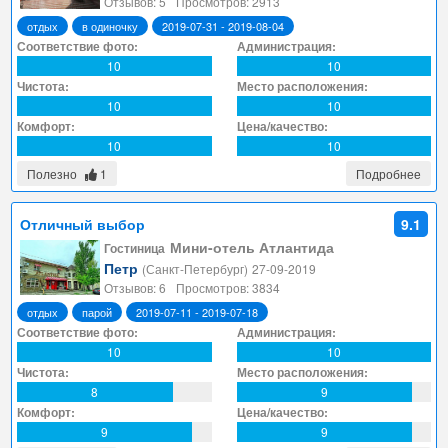
Отзывов: 5
Просмотров: 2913
отдых
в одиночку
2019-07-31 - 2019-08-04
Соответствие фото:
Администрация:
10
10
Чистота:
Место расположения:
10
10
Комфорт:
Цена/качество:
10
10
Полезно
1
Подробнее
Отличный выбор
9.1
Мини-отель Атлантида
Гостиница
Петр
(Санкт-Петербург)
27-09-2019
Отзывов: 6
Просмотров: 3834
отдых
парой
2019-07-11 - 2019-07-18
Соответствие фото:
Администрация:
10
10
Чистота:
Место расположения:
8
9
Комфорт:
Цена/качество:
9
9