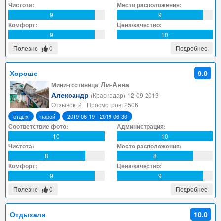
Чистота:
Место расположения:
9
9
Комфорт:
Цена/качество:
9
10
Полезно
0
Подробнее
Хорошо
9.0
Ли-Анна
Мини-гостиница
Александр
(Краснодар)
12-09-2019
Отзывов: 2
Просмотров: 2506
отдых
парой
2019-06-19 - 2019-06-30
Соответствие фото:
Администрация:
10
10
Чистота:
Место расположения:
8
8
Комфорт:
Цена/качество:
9
9
Полезно
0
Подробнее
Отдыхали
10.0