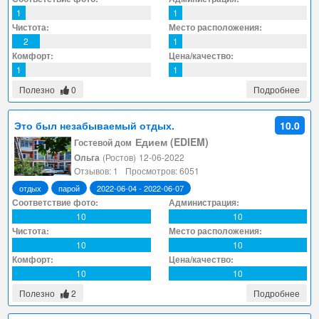
1
1
Чистота:
Место расположения:
2
1
Комфорт:
Цена/качество:
1
1
Полезно
0
Подробнее
Это был незабываемый отдых.
10.0
Едием (EDIEM)
Гостевой дом
Ольга
(Ростов)
12-06-2022
Отзывов: 1
Просмотров: 6051
отдых
парой
2022-06-04 - 2022-06-07
Соответствие фото:
Администрация:
10
10
Чистота:
Место расположения:
10
10
Комфорт:
Цена/качество:
10
10
Полезно
2
Подробнее