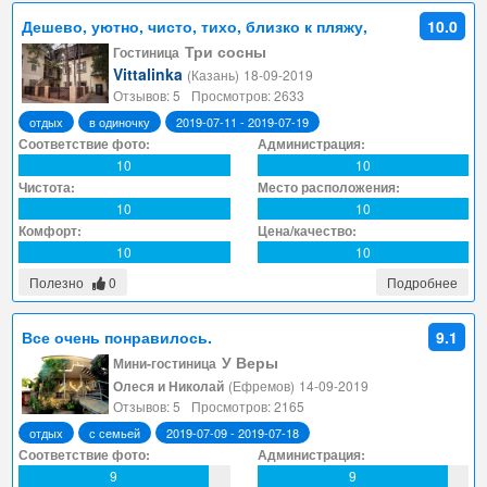
Дешево, уютно, чисто, тихо, близко к пляжу,
10.0
набережной
Три сосны
Гостиница
Vittalinka
(Казань)
18-09-2019
Отзывов: 5
Просмотров: 2633
отдых
в одиночку
2019-07-11 - 2019-07-19
Соответствие фото:
Администрация:
10
10
Чистота:
Место расположения:
10
10
Комфорт:
Цена/качество:
10
10
Полезно
0
Подробнее
Все очень понравилось.
9.1
У Веры
Мини-гостиница
Олеся и Николай
(Ефремов)
14-09-2019
Отзывов: 5
Просмотров: 2165
отдых
с семьей
2019-07-09 - 2019-07-18
Соответствие фото:
Администрация:
9
9