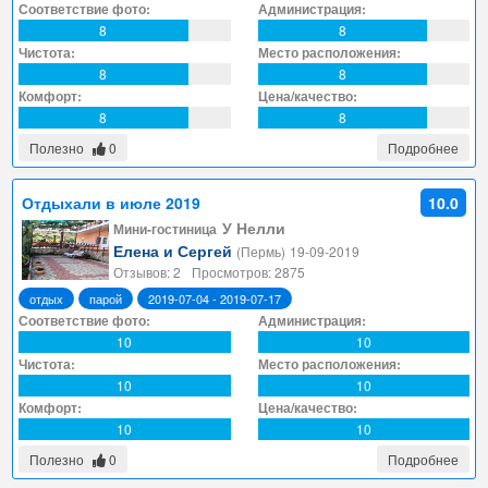
Соответствие фото:
Администрация:
8
8
Чистота:
Место расположения:
8
8
Комфорт:
Цена/качество:
8
8
Полезно
0
Подробнее
Отдыхали в июле 2019
10.0
У Нелли
Мини-гостиница
Елена и Сергей
(Пермь)
19-09-2019
Отзывов: 2
Просмотров: 2875
отдых
парой
2019-07-04 - 2019-07-17
Соответствие фото:
Администрация:
10
10
Чистота:
Место расположения:
10
10
Комфорт:
Цена/качество:
10
10
Полезно
0
Подробнее