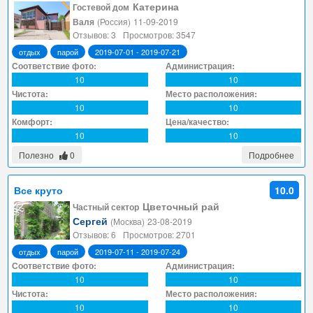
Катерина
Гостевой дом
Валя
(Россия)
11-09-2019
Отзывов: 3
Просмотров: 3547
отдых
парой
2019-07-01 - 2019-07-21
Соответствие фото:
Администрация:
10
10
Чистота:
Место расположения:
10
10
Комфорт:
Цена/качество:
10
10
Полезно
0
Подробнее
Все круто
10.0
Цветочный рай
Частный сектор
Сергей
(Москва)
23-08-2019
Отзывов: 6
Просмотров: 2701
отдых
парой
2019-07-11 - 2019-07-24
Соответствие фото:
Администрация:
10
10
Чистота:
Место расположения:
10
10