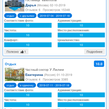
Гостиница
Дарья
(Москва)
02-10-2019
Отзывов: 6
Просмотров: 15348
отдых
с друзьями
2019-07-04 - 2019-07-18
Соответствие фото:
Администрация:
10
10
Чистота:
Место расположения:
10
10
Комфорт:
Цена/качество:
10
10
Полезно
1
Подробнее
Отдых
10.0
У Лилии
Частный сектор
Екатерина
(Россия)
01-10-2019
Отзывов: 4
Просмотров: 3385
отдых
в одиночку
2019-07-11 - 2019-07-18
Соответствие фото:
Администрация:
10
10
Чистота:
Место расположения:
10
10