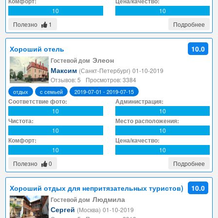
Комфорт:
Цена/качество:
10
10
Полезно
1
Подробнее
Хороший отель
10.0
Элеон
Гостевой дом
Максим
(Санкт-Петербург)
01-10-2019
Отзывов: 5
Просмотров: 3384
отдых
с семьей
2019-07-01 - 2019-07-15
Соответствие фото:
Администрация:
10
10
Чистота:
Место расположения:
10
10
Комфорт:
Цена/качество:
10
10
Полезно
0
Подробнее
Хороший отдых для непритязательных туристов)
10.0
Людмила
Гостевой дом
Сергей
(Москва)
01-10-2019