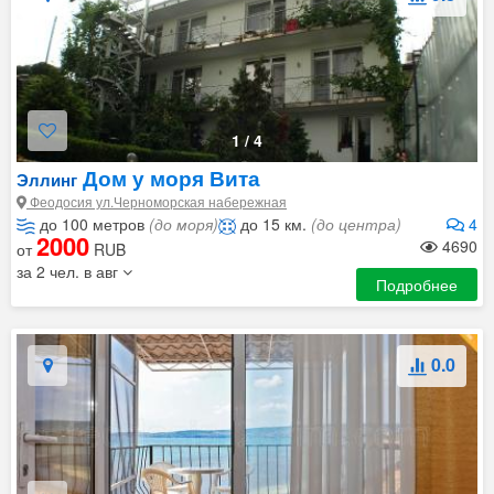
1
/
4
Дом у моря Вита
Эллинг
Феодосия ул.Черноморская набережная
до 100 метров
(до моря)
до 15 км.
(до центра)
4
2000
4690
от
RUB
за 2 чел. в авг
Подробнее
0.0