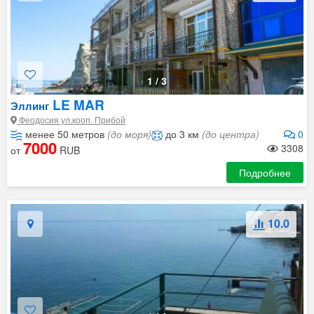
1
/
3
LE MAR
Эллинг
Феодосия ул.кооп. Прибой
менее 50 метров
(до моря)
до 3 км
(до центра)
0
7000
3308
от
RUB
Подробнее
10.0