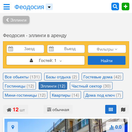
Феодосия
Эллинги
Феодосия - эллинги в аренду
Фильтры
Гостей:
1
Найти
Все обьекты
(131)
Базы отдыха
(2)
Гостевые дома
(42)
Гостиницы
(12)
Эллинги
(12)
Частный сектор
(30)
Мини-гостиницы
(12)
Квартиры
(14)
Дома под ключ
(7)
12
обычная
шт
0.0