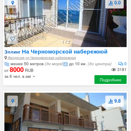
0.0
1
/
2
На Черноморской набережной
Эллинг
Феодосия ул.Черноморская набережная
менее 50 метров
(до моря)
до 10 км.
(до центра)
0
8000
3181
от
RUB
за 6 чел. в авг
Подробнее
9.8