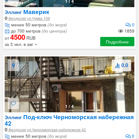
1
/
4
Маверик
Эллинг
Феодосия ул.Чумка 109
менее 50 метров
(до моря)
0
до 700 метров
(до центра)
1859
4500
от
RUB
Подробнее
за 3 чел. в авг
0.0
1
/
4
Под-ключ Черноморская набережная
Эллинг
42
Феодосия ул.Черноморская набережная 42
менее 50 метров
(до моря)
0