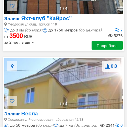
1
/
4
Яхт-клуб "Кайрос"
Эллинг
Феодосия ул.общ. Прибой 118
до 3 км
(до моря)
до 1750 метров
(до центра)
7
3500
5276
от
RUB
за 2 чел. в авг
Подробнее
0.0
1
/
4
Вёсла
Эллинг
Феодосия ул.Черноморская набережная 42/18
до 50 метров
(до моря)
до 7 км
(до центра)
2341
0