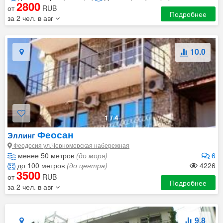
2800
от
RUB
Подробнее
за 2 чел. в авг
10.0
1
/
4
Феосан
Эллинг
Феодосия ул.Черноморская набережная
менее 50 метров
(до моря)
6
до 100 метров
(до центра)
4226
3500
от
RUB
Подробнее
за 2 чел. в авг
9.8