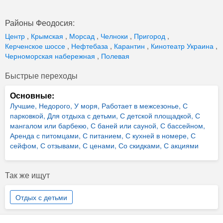
Районы Феодосия:
Центр
,
Крымская
,
Морсад
,
Челноки
,
Пригород
,
Керченское шоссе
,
Нефтебаза
,
Карантин
,
Кинотеатр Украина
,
Черноморская набережная
,
Полевая
Быстрые переходы
Основные:
Лучшие,
Недорого,
У моря,
Работает в межсезонье,
С
парковкой,
Для отдыха с детьми,
С детской площадкой,
С
мангалом или барбекю,
С баней или сауной,
С бассейном,
Аренда с питомцами,
С питанием,
С кухней в номере,
С
сейфом,
С отзывами,
С ценами,
Со скидками,
С акциями
Так же ищут
Отдых с детьми