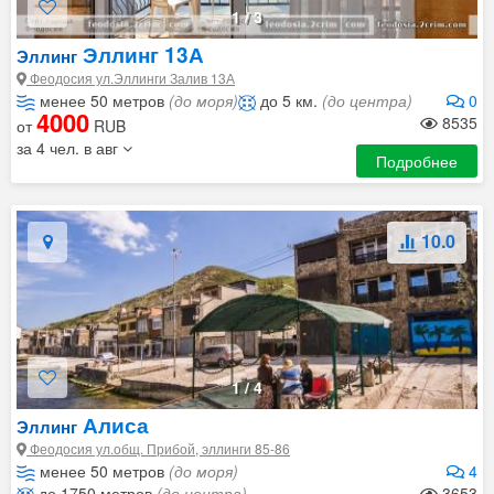
1
/
3
Эллинг 13А
Эллинг
Феодосия ул.Эллинги Залив 13А
менее 50 метров
(до моря)
до 5 км.
(до центра)
0
4000
8535
от
RUB
за 4 чел. в авг
Подробнее
10.0
1
/
4
Алиса
Эллинг
Феодосия ул.общ. Прибой, эллинги 85-86
менее 50 метров
(до моря)
4
до 1750 метров
(до центра)
3653