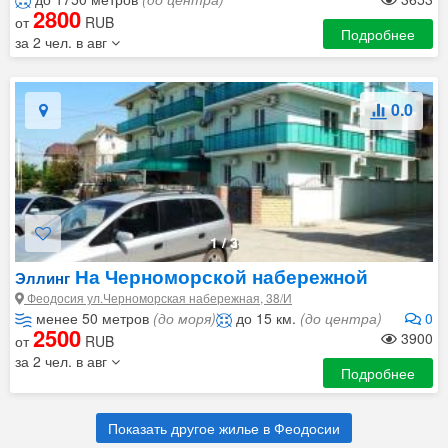
2800
от
RUB
Подробнее
за 2 чел. в авг
0.0
1
/
3
На Черноморской набережной
Эллинг
Феодосия ул.Черноморская набережная, 38/И
менее 50 метров
(до моря)
до 15 км.
(до центра)
0
2500
3900
от
RUB
за 2 чел. в авг
Подробнее
Показать другое жилье в Феодосии