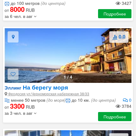
до 100 метров
(до центра)
3427
8000
от
RUB
Подробнее
за 6 чел. в авг
0.0
1
/
4
На берегу моря
Эллинг
Феодосия ул.Черноморская набережная 38/33
менее 50 метров
(до моря)
до 10 км.
(до центра)
0
3300
3784
от
RUB
за 3 чел. в авг
Подробнее