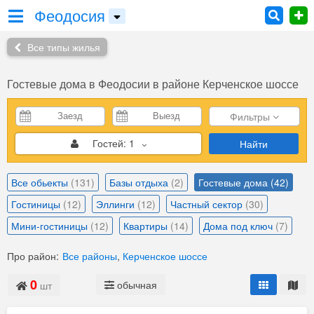
Феодосия
Все типы жилья
Гостевые дома в Феодосии в районе Керченское шоссе
Фильтры
Гостей:
1
Найти
Все обьекты
(131)
Базы отдыха
(2)
Гостевые дома
(42)
Гостиницы
(12)
Эллинги
(12)
Частный сектор
(30)
Мини-гостиницы
(12)
Квартиры
(14)
Дома под ключ
(7)
Про район:
Все районы
,
Керченское шоссе
0
обычная
шт