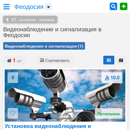
Феодосия
ИТ, интернет, телеком
Видеонаблюдение и сигнализация в
Феодосии
Видеонаблюдение и сигнализация
(1)
1
Сортировать
шт
10.0
Проверено
1
/
4
Установка видеонаблюдения и