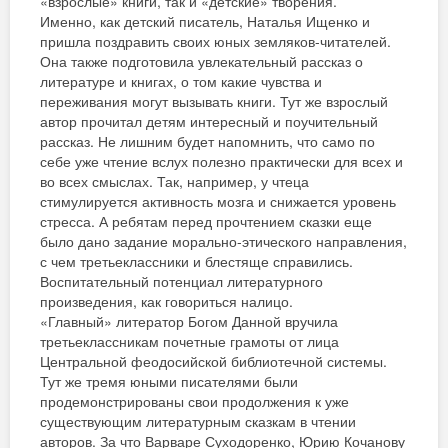
«взрослые» книги, так и «детские» творения.
Именно, как детский писатель, Наталья Ищенко и
пришла поздравить своих юных земляков-читателей.
Она также подготовила увлекательный рассказ о
литературе и книгах, о том какие чувства и
переживания могут вызывать книги. Тут же взрослый
автор прочитал детям интересный и поучительный
рассказ. Не лишним будет напомнить, что само по
себе уже чтение вслух полезно практически для всех и
во всех смыслах. Так, например, у чтеца
стимулируется активность мозга и снижается уровень
стресса. А ребятам перед прочтением сказки еще
было дано задание морально-этического направления,
с чем третьеклассники и блестяще справились.
Воспитательный потенциал литературного
произведения, как говориться налицо.
«Главный» литератор Богом Данной вручила
третьеклассникам почетные грамоты от лица
Центральной феодосийской библиотечной системы.
Тут же тремя юными писателями были
продемонстрированы свои продолжения к уже
существующим литературным сказкам в чтении
авторов. За что Варваре Суходоренко, Юрию Кочанову