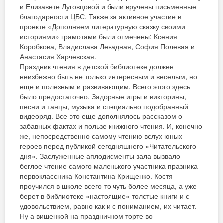
и Елизавете Луговцовой и были вручены письменные
благодарности ЦБС. Также за активное участие в
проекте «Дополняем литературную сказку своими
историями» грамотами были отмечены: Ксения
Коробкова, Владислава Левадная, София Полевая и
Анастасия Харчевская.
Праздник чтения в детской библиотеке должен
неизбежно быть не только интересным и веселым, но
еще и полезным и развивающим. Всего этого здесь
было предостаточно. Задорные игры и викторины,
песни и танцы, музыка и специально подобранный
видеоряд. Все это еще дополнялось рассказом о
забавных фактах и пользе книжного чтения. И, конечно
же, непосредственно самому чтению вслух юных
героев перед публикой сегодняшнего «Читательского
дня». Заслуженные аплодисменты зала вызвало
беглое чтение самого маленького участника празника -
первоклассника Константина Крищенко. Костя
проучился в школе всего-то чуть более месяца, а уже
берет в библиотеке «настоящие» толстые книги и с
удовольствием, равно как и с пониманием, их читает.
Ну а вишенкой на праздничном торте во