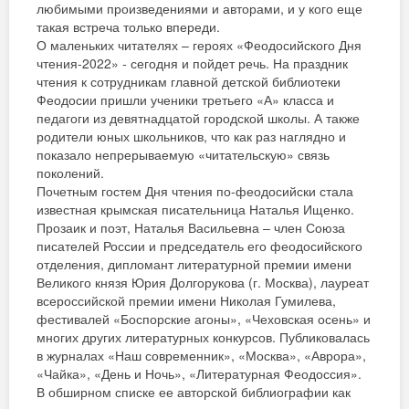
любимыми произведениями и авторами, и у кого еще
такая встреча только впереди.
О маленьких читателях – героях «Феодосийского Дня
чтения-2022» - сегодня и пойдет речь. На праздник
чтения к сотрудникам главной детской библиотеки
Феодосии пришли ученики третьего «А» класса и
педагоги из девятнадцатой городской школы. А также
родители юных школьников, что как раз наглядно и
показало непрерываемую «читательскую» связь
поколений.
Почетным гостем Дня чтения по-феодосийски стала
известная крымская писательница Наталья Ищенко.
Прозаик и поэт, Наталья Васильевна – член Союза
писателей России и председатель его феодосийского
отделения, дипломант литературной премии имени
Великого князя Юрия Долгорукова (г. Москва), лауреат
всероссийской премии имени Николая Гумилева,
фестивалей «Боспорские агоны», «Чеховская осень» и
многих других литературных конкурсов. Публиковалась
в журналах «Наш современник», «Москва», «Аврора»,
«Чайка», «День и Ночь», «Литературная Феодоссия».
В обширном списке ее авторской библиографии как