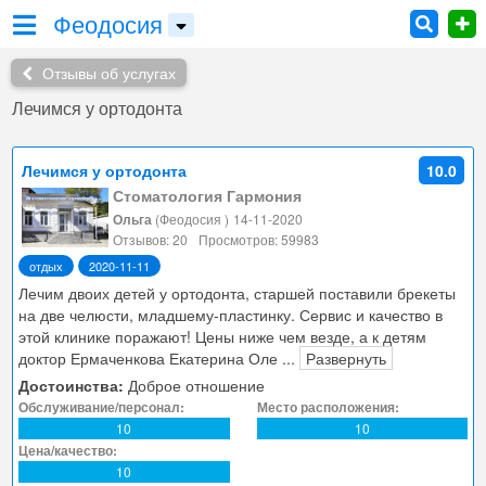
Феодосия
Отзывы об услугах
Лечимся у ортодонта
Лечимся у ортодонта
10.0
Стоматология Гармония
Ольга
(Феодосия )
14-11-2020
Отзывов: 20
Просмотров: 59983
отдых
2020-11-11
Лечим двоих детей у ортодонта, старшей поставили брекеты
на две челюсти, младшему-пластинку. Сервис и качество в
этой клинике поражают! Цены ниже чем везде, а к детям
доктор Ермаченкова Екатерина Оле
...
Развернуть
Достоинства:
Доброе отношение
Обслуживание/персонал:
Место расположения:
10
10
Цена/качество:
10