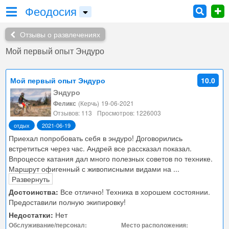
Феодосия
Отзывы о развлечениях
Мой первый опыт Эндуро
Мой первый опыт Эндуро
10.0
Эндуро
Феликс
(Керчь)
19-06-2021
Отзывов: 113
Просмотров: 1226003
отдых
2021-06-19
Приехал попробовать себя в эндуро! Договорились
встретиться через час. Андрей все рассказал показал.
Впроцессе катания дал много полезных советов по технике.
Маршрут офигенный с живописными видами на
...
Развернуть
Достоинства:
Все отлично! Техника в хорошем состоянии.
Предоставили полную экипировку!
Недостатки:
Нет
Обслуживание/персонал:
Место расположения: