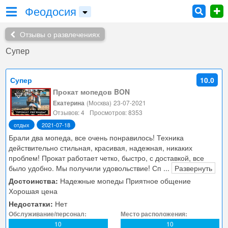
Феодосия
Отзывы о развлечениях
Супер
Супер
10.0
Прокат мопедов BON
Екатерина
(Москва)
23-07-2021
Отзывов: 4
Просмотров: 8353
отдых
2021-07-18
Брали два мопеда, все очень понравилось! Техника
действительно стильная, красивая, надежная, никаких
проблем! Прокат работает четко, быстро, с доставкой, все
было удобно. Мы получили удовольствие! Сп
...
Развернуть
Достоинства:
Надежные мопеды Приятное общение
Хорошая цена
Недостатки:
Нет
Обслуживание/персонал:
Место расположения:
10
10