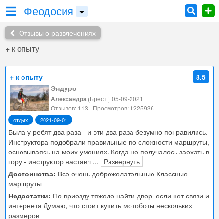
Феодосия
Отзывы о развлечениях
+ к опыту
+ к опыту
8.5
Эндуро
Александра
(Брест )
05-09-2021
Отзывов: 113
Просмотров: 1225936
отдых
2021-09-01
Была у ребят два раза - и эти два раза безумно понравились.
Инструктора подобрали правильные по сложности маршруты,
основываясь на моих умениях. Когда не получалось заехать в
гору - инструктор наставл
...
Развернуть
Достоинства:
Все очень доброжелательные Классные
маршруты
Недостатки:
По приезду тяжело найти двор, если нет связи и
интернета Думаю, что стоит купить мотоботы нескольких
размеров