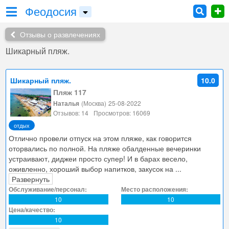
Феодосия
Отзывы о развлечениях
Шикарный пляж.
Шикарный пляж.
10.0
Пляж 117
Наталья
(Москва)
25-08-2022
Отзывов: 14
Просмотров: 16069
отдых
Отлично провели отпуск на этом пляже, как говорится
оторвались по полной. На пляже обалденные вечеринки
устраивают, диджеи просто супер! И в барах весело,
оживленно, хороший выбор напитков, закусок на
...
Развернуть
Обслуживание/персонал:
Место расположения:
10
10
Цена/качество:
10