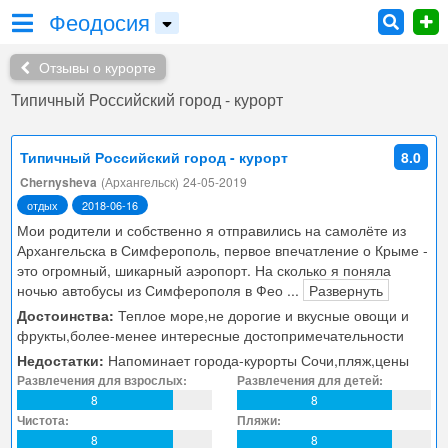
Феодосия
Отзывы о курорте
Типичный Российский город - курорт
Типичный Российский город - курорт
8.0
Chernysheva
(Архангельск)
24-05-2019
отдых
2018-06-16
Мои родители и собственно я отправились на самолёте из
Архангельска в Симферополь, первое впечатление о Крыме -
это огромный, шикарный аэропорт. На сколько я поняла
ночью автобусы из Симферополя в Фео
...
Развернуть
Достоинства:
Теплое море,не дорогие и вкусные овощи и
фрукты,более-менее интересные достопримечательности
Недостатки:
Напоминает города-курорты Сочи,пляж,цены
Развлечения для взрослых:
Развлечения для детей:
8
8
Чистота:
Пляжи:
8
8