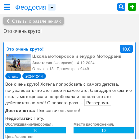
Феодосия
Отзывы о развлечениях
Это очень круто!
Это очень круто!
10.0
Школа мотокросса и энудро Мотодрайв
Анастасия
(Феодосия)
14-12-2024
Отзывов: 18
Просмотров: 9449
отдых
2024-12-14
Всё очень круто! Хотела попробовать с самого детства,
почувствовать что это такое и какого это, благодаря открытию
школы мотокросса я попробовала и поняла что это
действительно моё! С первого раза
...
Развернуть
Достоинства:
Плюсов очень много!
Недостатки:
Нету.
Обслуживание/персонал:
Место расположения:
10
10
Цена/качество: