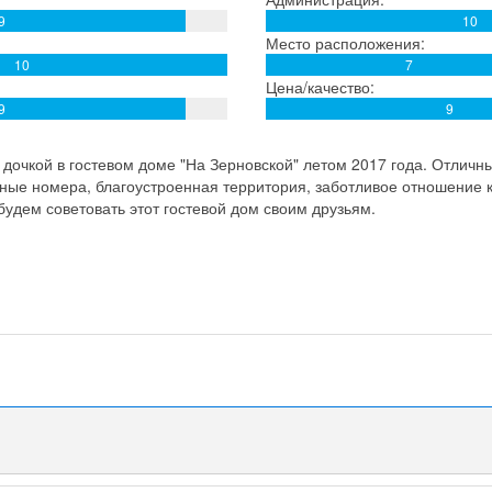
9
10
Место расположения:
10
7
Цена/качество:
9
9
дочкой в гостевом доме "На Зерновской" летом 2017 года. Отличн
ные номера, благоустроенная территория, заботливое отношение к
будем советовать этот гостевой дом своим друзьям.