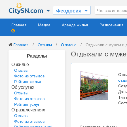
Феодосия
Главная
Медиа
Аренда жилья
Развлечения
Главная
/
Отзывы
/
О жилье
/
Отдыхали с мужем и 
Отдыхали с муже
Разделы
О жилье
Отзывы
Отзы
Фото из отзывов
отз
Рейтинг жилья
Соз
Об услугах
Дат
Отзывы
Тип 
Фото из отзывов
Сост
Рейтинг услуг
О развлечениях
Отзывы
Фото из отзывов
Рейтинг развлечений
Соответствие фото: