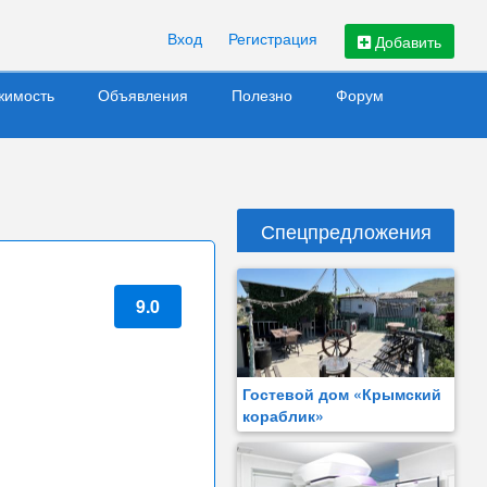
Вход
Регистрация
Добавить
жимость
Объявления
Полезно
Форум
Спецпредложения
9.0
Гостевой дом «Крымский
кораблик»