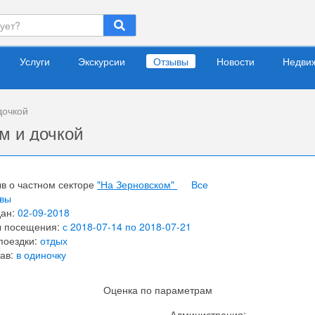
Услуги
Экскурсии
Отзывы
Новости
Недви
дочкой
м и дочкой
в о частном секторе
"На Зерновском"
Все
ывы
дан:
02-09-2018
ы посещения:
с 2018-07-14 по 2018-07-21
поездки:
отдых
ав:
в одиночку
Оценка по параметрам
Администрация: