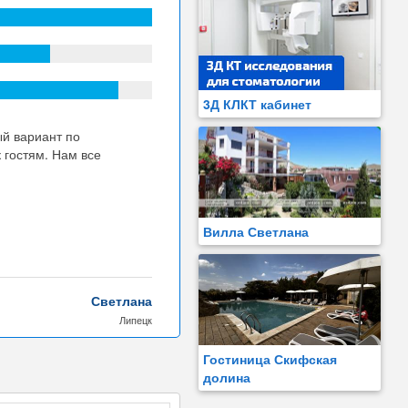
3Д КЛКТ кабинет
ый вариант по
 гостям. Нам все
Вилла Светлана
Светлана
Липецк
Гостиница Скифская
долина