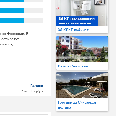
3Д КЛКТ кабинет
ю по Феодосии. В
есть батут,
в много,
Вилла Светлана
Галина
Санкт-Петербург
Гостиница Скифская
долина