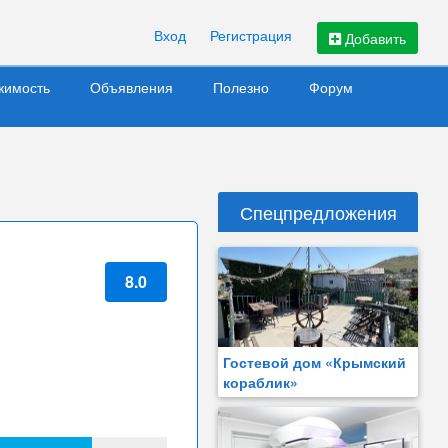
Вход
Регистрация
Добавить
жимость
Объявления
Полезно
Форум
Спецпредложения
8.0
Гостевой дом «Крымский
кораблик»