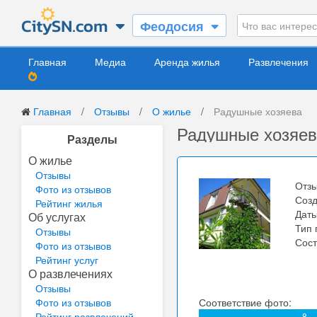
Феодосия
Главная
Медиа
Аренда жилья
Развлечения
Главная
/
Отзывы
/
О жилье
/
Радушные хозяева
Радушные хозяев
Разделы
О жилье
Отзывы
Отзы
Фото из отзывов
Соз
Рейтинг жилья
Дат
Об услугах
Тип 
Отзывы
Сост
Фото из отзывов
Рейтинг услуг
О развлечениях
Отзывы
Фото из отзывов
Соответствие фото:
Рейтинг развлечений
8