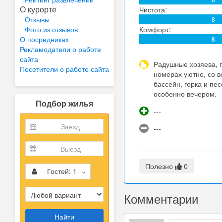
О курорте
Чистота:
Отзывы
8
Фото из отзывов
Комфорт:
О посредниках
8
Рекламодатели о работе
сайта
Радушные хозяева, п
Посетители о работе сайта
номерах уютно, со в
бассейн, горка и пе
особенно вечером.
Подбор жилья
---
---
Полезно
0
Гостей:
1
Комментарии
Найти