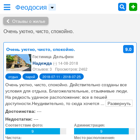
Феодосия
Отзывы о жилье
Очень уютно, чисто, спокойно.
Очень уютно, чисто, спокойно.
9.0
Дельфин
Гостиница
Надежда
(-)
14-08-2018
Отзывов: 3
Просмотров: 2462
отдых
парой
2018-07-11 - 2018-07-25
Очень уютно, чисто, спокойно. Действительно созданы все
условия для отдыха. Благожелательные, отзывчивые люди.
На редкость удачное расположение: все в пешей
доступности.Неудивительно, то сюда хочется
...
Развернуть
Достоинства:
---
Недостатки:
---
Соответствие фото:
Администрация:
9
9
Чистота:
Место расположения: