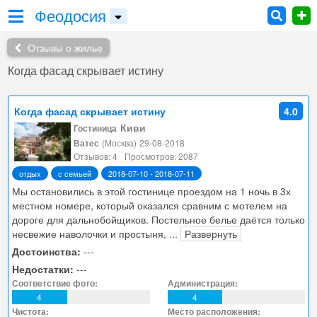
Феодосия
Отзывы о жилье
Когда фасад скрывает истину
Когда фасад скрывает истину
4.0
Киви
Гостиница
Ватес
(Москва)
29-08-2018
Отзывов: 4
Просмотров: 2087
отдых
с семьей
2018-07-10 - 2018-07-11
Мы остановились в этой гостинице проездом на 1 ночь в 3х
местном номере, который оказался сравним с мотелем на
дороге для дальнобойщиков. Постельное белье даётся только
несвежие наволочки и простыня,
...
Развернуть
Достоинства:
---
Недостатки:
---
Соответствие фото:
Администрация:
4
4
Чистота:
Место расположения: