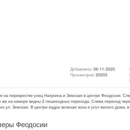
Добавлено:
06-11-2020
Просмотров:
20203
я на перекрестке улиц Назукина и Земская в центре Феодосии. Сл
ак же на камере видны 2 пешиходных перехода. Слева переход чере
з ул. Земская. В центре кадра зеленая зона и угол жилого дома, в
меры Феодосии