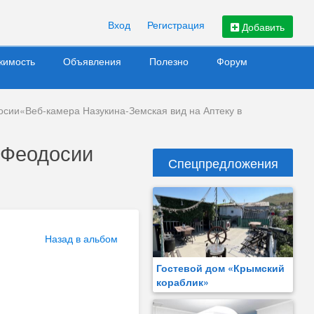
Вход
Регистрация
Добавить
жимость
Объявления
Полезно
Форум
осии«Веб-камера Назукина-Земская вид на Аптеку в
 Феодосии
Спецпредложения
Назад в альбом
Гостевой дом «Крымский
кораблик»