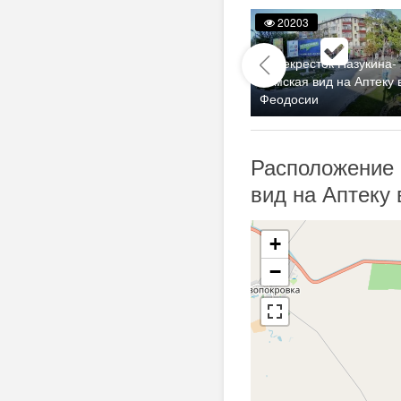
20925
20203
Перекресток Назукина-
Крымтелеком и магазин
Земская вид на Аптеку 
Новый Свет
Феодосии
Расположение 
вид на Аптеку 
+
−