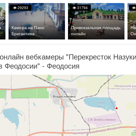
29293
31794
в
Камера на Пано
Привокзальная площадь
На
Бригантина
онлайн
Он
онлайн вебкамеры "Перекресток Назук
в Феодосии" - Феодосия