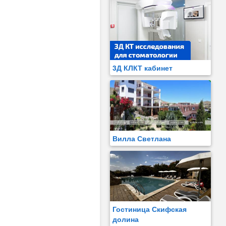
3Д КЛКТ кабинет
Вилла Светлана
Гостиница Скифская
долина