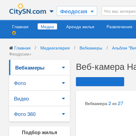
Феодосия
Главная
Медиа
Аренда жилья
Развлечения
Главная
/
Медиагалерея
/
Вебкамеры
/
Альбом "Ве
Феодосии»
Веб-камера На
Вебкамеры
Добавить вебкамеру
Фото
Видео
2
27
Вебкамера
из
Фото 360
Подбор жилья