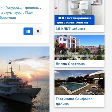
ии
,
Генуэзская крепость
,
 и скульптуры
,
Парк
абережная
3Д КЛКТ кабинет
Вилла Светлана
Гостиница Скифская
долина