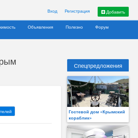
Вход
Регистрация
Добавить
жимость
Объявления
Полезно
Форум
Крым
Спецпредложения
телей
Гостевой дом «Крымский
кораблик»