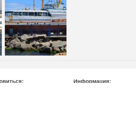
овиться:
Информация:
(131)
Новости
(2)
Отзывы
ма
(42)
Объявления
2)
Вебкамеры
Фотографии
тор
(30)
Видео
ницы
(12)
Полезная информация
)