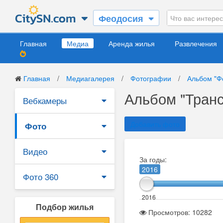
Феодосия
Главная
Медиа
Аренда жилья
Развлечения
Главная
/
Медиагалерея
/
Фотографии
/
Альбом "Ф
Альбом "Транс
Вебкамеры
Добавить фото
Фото
Видео
За годы:
2016
Фото 360
2016
Подбор жилья
Просмотров: 10282