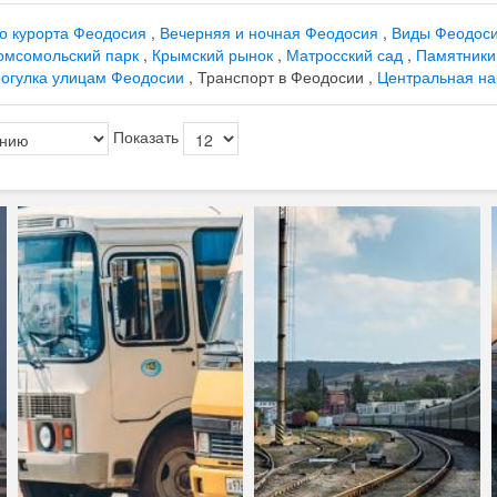
о курорта Феодосия
,
Вечерняя и ночная Феодосия
,
Виды Феодос
омсомольский парк
,
Крымский рынок
,
Матросский сад
,
Памятники
огулка улицам Феодосии
, Транспорт в Феодосии ,
Центральная н
Показать