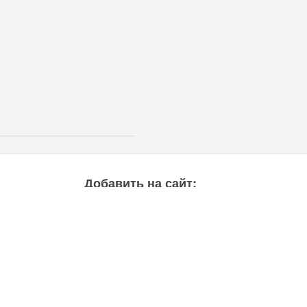
Добавить на сайт:
Аренда жилья
Развлечение
Услуга
Предложить событие
Добавить отзыв
Добавить обьявление
Фото
Видео