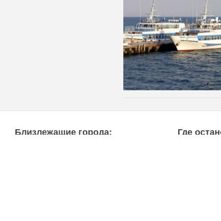
Близлежащие города:
Где остан
Коктебель
Все обьекты
Курортное
Базы отдыха
Береговое
Гостевые до
Приморский
Гостиницы
(1
Орджоникидзе
Эллинги
(12)
Судак
Частный сек
Новый Свет
Мини-гости
Квартиры
(14