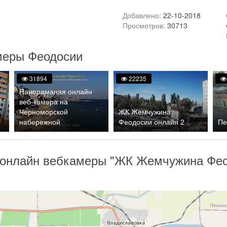
Добавлено:
22-10-2018
Просмотров:
30713
меры Феодосии
31894
22235
Панораманая онлайн
веб-камера на
Черноморской
ЖК Жемчужина
набережной
Феодосии онлайн 2
Пе
 онлайн вебкамеры "ЖК Жемчужина Фео