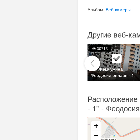
Альбом:
Веб-камеры
Другие веб-ка
10830
30713
ЖК Жемчужина
к
Памятник Соковнину
Феодосии онлайн - 1
Расположение
- 1" - Феодосия
+
−