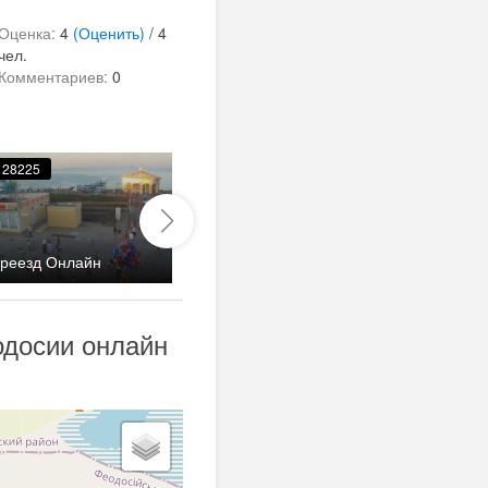
Оценка:
4
(Оценить)
/ 4
чел.
Комментариев:
0
28225
25354
Панорамная на
реезд Онлайн
санатории Восход
досии онлайн