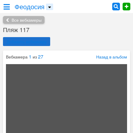
Феодосия
Все вебкамеры
Пляж 117
Добавить вебкамеру
1
27
Вебкамера
из
Назад в альбом