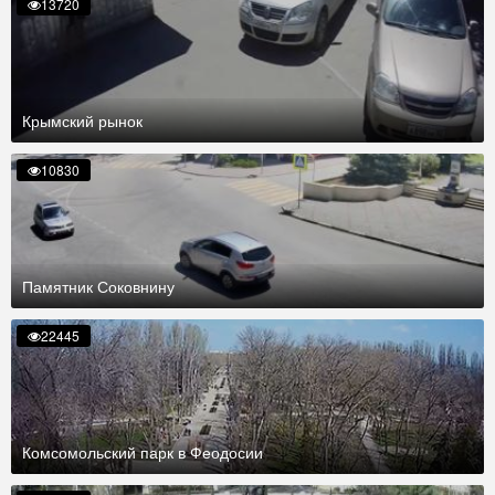
13720
Крымский рынок
10830
Памятник Соковнину
22445
Комсомольский парк в Феодосии