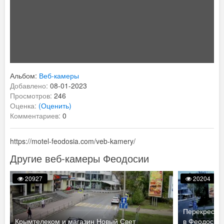
Альбом:
Веб-камеры
Добавлено:
08-01-2023
Просмотров:
246
Оценка:
(Оценить)
Комментариев:
0
https://motel-feodosia.com/veb-kamery/
Другие веб-камеры Феодосии
20927
20204
Перекресток
Крымтелеком и магазин Новый Свет
в Феодосии