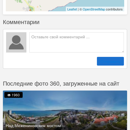
Leaflet
| ©
OpenStreetMap
contributors
Комментарии
Отправить
Последние фото 360, загруженные на сайт
1960
Над Межениновским мостом