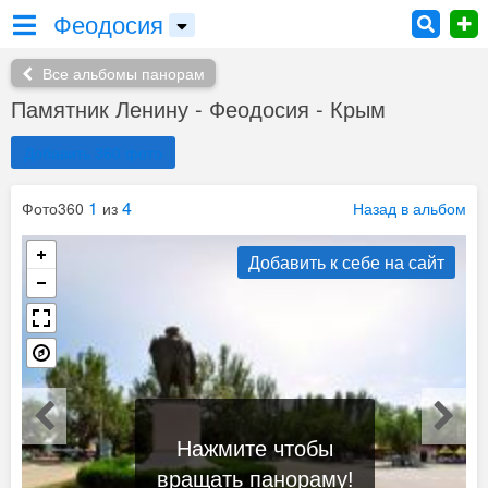
Феодосия
Все альбомы панорам
Памятник Ленину - Феодосия - Крым
Добавить 360 фото
1
4
Фото360
из
Назад в альбом
Добавить к себе на сайт
Нажмите чтобы
вращать панораму!