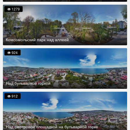
1279
Комсомольский парк над аллеей
924
Над бульварной горкой
912
Над смотровой площадкой на бульварной горке