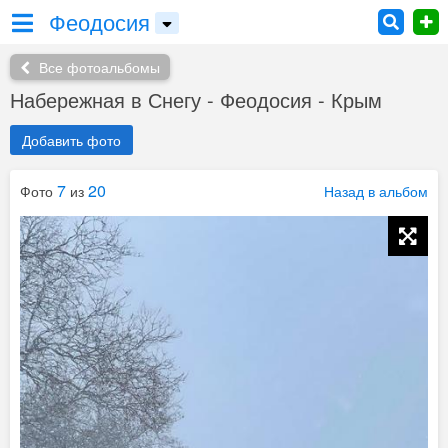
Феодосия
Все фотоальбомы
Набережная в Снегу - Феодосия - Крым
Добавить фото
7
20
Фото
из
Назад в альбом