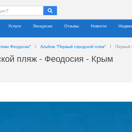
Услуги
Экскурсии
Отзывы
Новости
Недви
ляжи Феодосии"
/
Альбом "Первый городской пляж"
/
Первый 
ской пляж - Феодосия - Крым