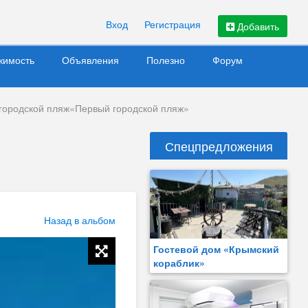
Вход
Регистрация
Добавить
жимость
Объявления
Полезно
Форум
городской пляж«Первый городской пляж»
Спецпредложения
Назад в альбом
Гостевой дом «Крымский
кораблик»