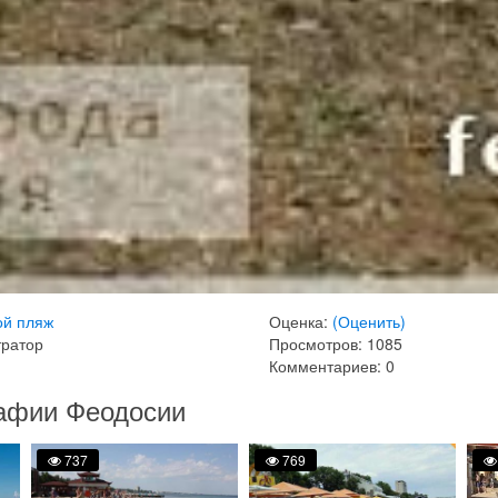
й пляж
Оценка:
(Оценить)
тратор
Просмотров: 1085
Комментариев: 0
афии Феодосии
737
769