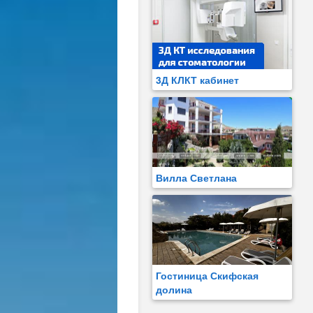
3Д КЛКТ кабинет
Вилла Светлана
Гостиница Скифская
долина