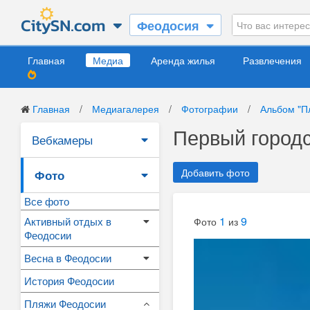
Феодосия
Главная
Медиа
Аренда жилья
Развлечения
Главная
/
Медиагалерея
/
Фотографии
/
Альбом "П
Первый город
Вебкамеры
Добавить фото
Фото
Все фото
1
9
Активный отдых в
Фото
из
Феодосии
Весна в Феодосии
История Феодосии
Пляжи Феодосии