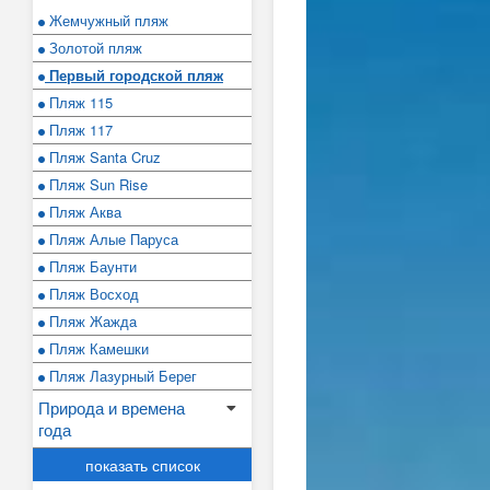
Жемчужный пляж
Золотой пляж
Первый городской пляж
Пляж 115
Пляж 117
Пляж Santa Cruz
Пляж Sun Rise
Пляж Аква
Пляж Алые Паруса
Пляж Баунти
Пляж Восход
Пляж Жажда
Пляж Камешки
Пляж Лазурный Берег
Природа и времена
года
показать список