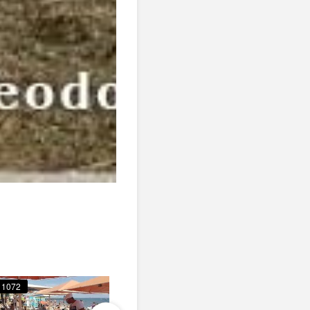
1072
792
1102