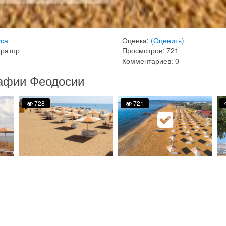
уса
Оценка:
(Оценить)
тратор
Просмотров: 721
Комментариев: 0
афии Феодосии
728
721
фото на карте