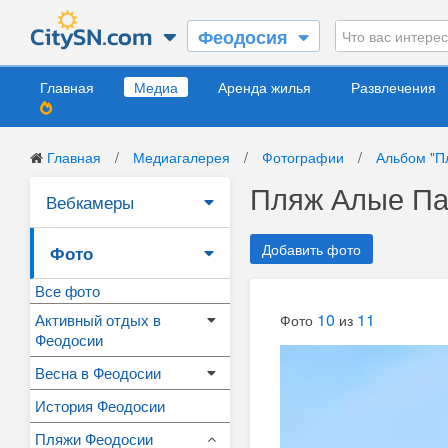
Феодосия
Главная
Медиа
Аренда жилья
Развлечения
Главная
/
Медиагалерея
/
Фотографии
/
Альбом "П
Пляж Алые Па
Вебкамеры
Добавить фото
Фото
Все фото
10
11
Активный отдых в
Фото
из
Феодосии
Весна в Феодосии
История Феодосии
Пляжи Феодосии