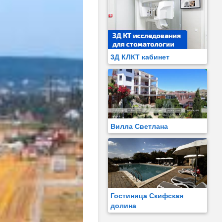
3Д КЛКТ кабинет
Вилла Светлана
Гостиница Скифская
долина