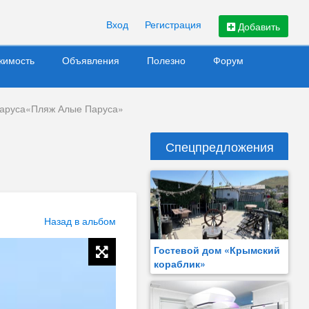
Вход
Регистрация
Добавить
жимость
Объявления
Полезно
Форум
аруса«Пляж Алые Паруса»
Спецпредложения
Назад в альбом
Гостевой дом «Крымский
кораблик»