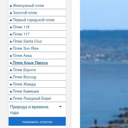
Жемчужный пляж
Золотой пляж
Первый городской пляж
Пляж 115
Пляж 117
Пляж Santa Cruz
Пляж Sun Rise
Пляж Аква
Пляж Алые Паруса
Пляж Баунти
Пляж Восход
Пляж Жажда
Пляж Камешки
Пляж Лазурный Берег
Природа и времена
года
показать список