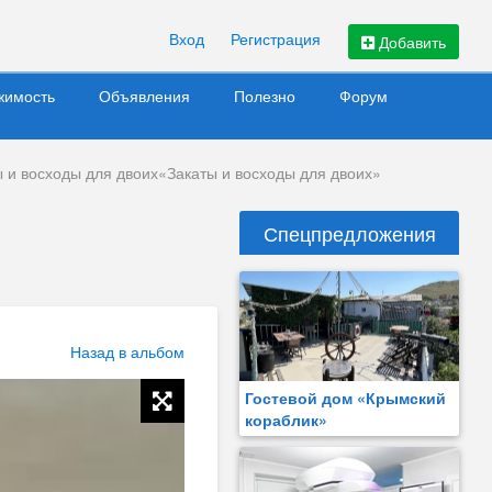
Вход
Регистрация
Добавить
жимость
Объявления
Полезно
Форум
ы и восходы для двоих«Закаты и восходы для двоих»
м
Спецпредложения
Назад в альбом
Гостевой дом «Крымский
кораблик»