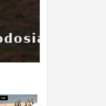
749
642
708