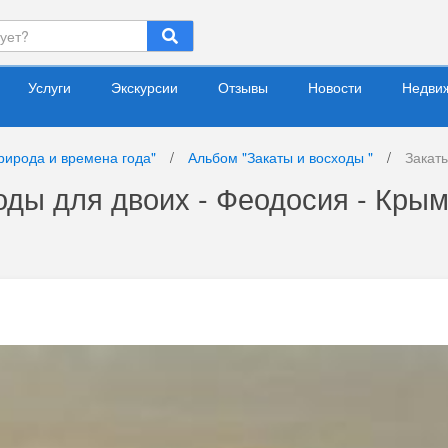
Услуги
Экскурсии
Отзывы
Новости
Недви
рирода и времена года"
/
Альбом "Закаты и восходы "
/
Закат
оды для двоих - Феодосия - Кры