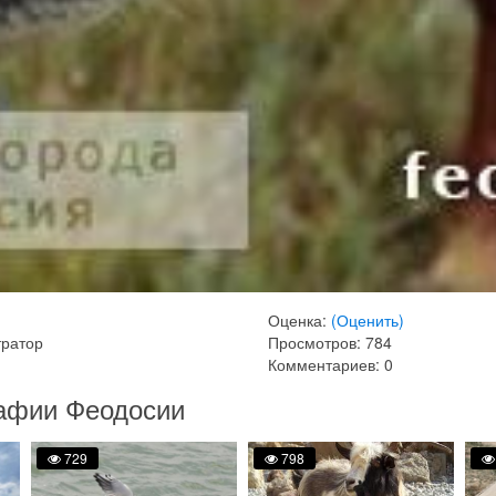
Оценка:
(Оценить)
тратор
Просмотров: 784
Комментариев: 0
афии Феодосии
729
798