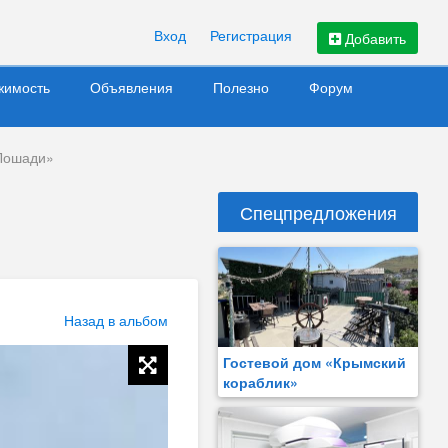
Вход
Регистрация
Добавить
жимость
Объявления
Полезно
Форум
Лошади»
Спецпредложения
Назад в альбом
Гостевой дом «Крымский
кораблик»