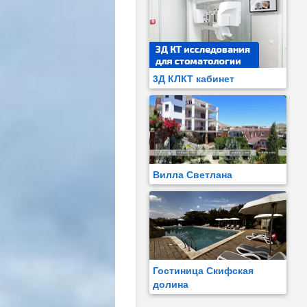
3Д КЛКТ кабинет
Вилла Светлана
Гостиница Скифская
долина