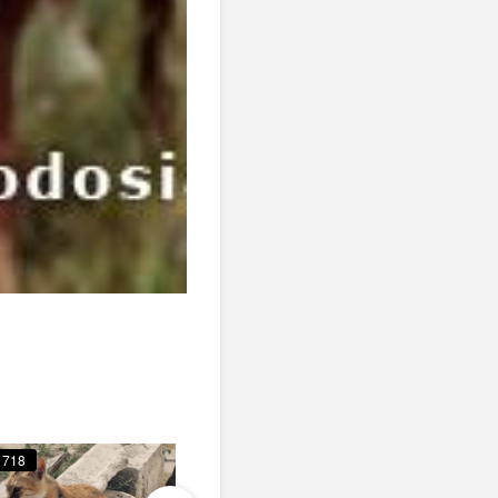
718
778
710