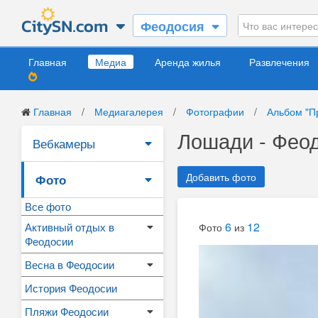
Феодосия
Главная
Медиа
Аренда жилья
Развлечения
Главная
/
Медиагалерея
/
Фотографии
/
Альбом "П
Лошади - Фео
Вебкамеры
Добавить фото
Фото
Все фото
6
12
Активный отдых в
Фото
из
Феодосии
Весна в Феодосии
История Феодосии
Пляжи Феодосии