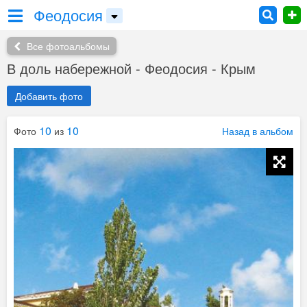
Феодосия
Все фотоальбомы
В доль набережной - Феодосия - Крым
Добавить фото
10
10
Фото
из
Назад в альбом