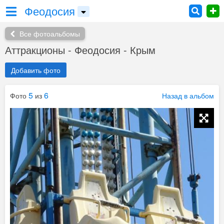
Феодосия
Все фотоальбомы
Аттракционы - Феодосия - Крым
Добавить фото
5
6
Фото
из
Назад в альбом