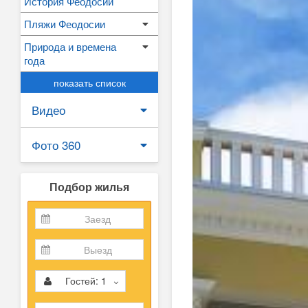
История Феодосии
Пляжи Феодосии
Природа и времена
года
показать список
Видео
Фото 360
Подбор жилья
Гостей:
1