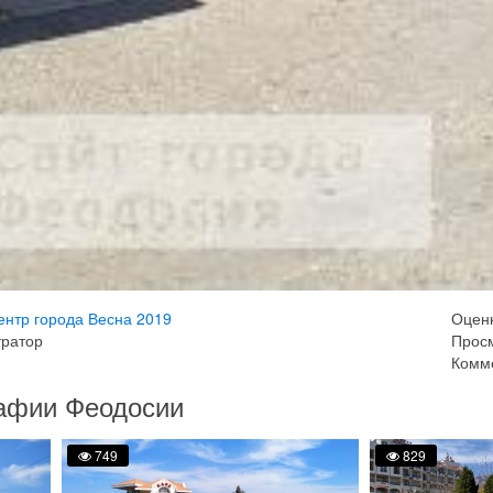
ентр города Весна 2019
Оцен
тратор
Просм
Комме
афии Феодосии
749
829