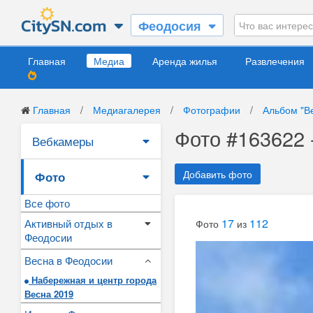
Феодосия
Главная
Медиа
Аренда жилья
Развлечения
Главная
/
Медиагалерея
/
Фотографии
/
Альбом "В
Фото #163622 
Вебкамеры
Добавить фото
Фото
Все фото
17
112
Активный отдых в
Фото
из
Феодосии
Весна в Феодосии
Набережная и центр города
Весна 2019