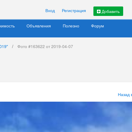
Вход
Регистрация
Добавить
жимость
Объявления
Полезно
Форум
019"
/
Фото #163622 от 2019-04-07
Назад 