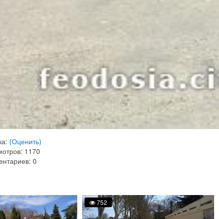
ка:
(Оценить)
отров: 1170
нтариев: 0
752